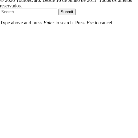
© 2026 TouroeOuro. Desde 10 de Junho de 2011. Todos os direitos
reservados.
Submit
Type above and press
Enter
to search. Press
Esc
to cancel.