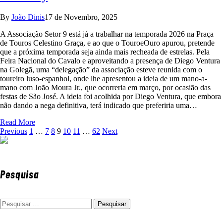
By
João Dinis
17 de Novembro, 2025
A Associação Setor 9 está já a trabalhar na temporada 2026 na Praça
de Touros Celestino Graça, e ao que o TouroeOuro apurou, pretende
que a próxima temporada seja ainda mais recheada de estrelas. Pela
Feira Nacional do Cavalo e aproveitando a presença de Diego Ventura
na Golegã, uma “delegação” da associação esteve reunida com o
toureiro luso-espanhol, onde lhe apresentou a ideia de um mano-a-
mano com João Moura Jr., que ocorreria em março, por ocasião das
festas de São José. A ideia foi acolhida por Diego Ventura, que embora
não dando a nega definitiva, terá indicado que preferiria uma…
Read More
Previous
1
…
7
8
9
10
11
…
62
Next
Pesquisa
Pesquisar
por: