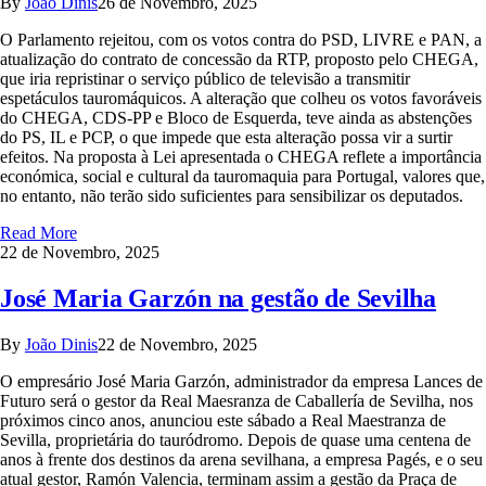
By
João Dinis
26 de Novembro, 2025
O Parlamento rejeitou, com os votos contra do PSD, LIVRE e PAN, a
atualização do contrato de concessão da RTP, proposto pelo CHEGA,
que iria repristinar o serviço público de televisão a transmitir
espetáculos tauromáquicos. A alteração que colheu os votos favoráveis
do CHEGA, CDS-PP e Bloco de Esquerda, teve ainda as abstenções
do PS, IL e PCP, o que impede que esta alteração possa vir a surtir
efeitos. Na proposta à Lei apresentada o CHEGA reflete a importância
económica, social e cultural da tauromaquia para Portugal, valores que,
no entanto, não terão sido suficientes para sensibilizar os deputados.
Read More
22 de Novembro, 2025
José Maria Garzón na gestão de Sevilha
By
João Dinis
22 de Novembro, 2025
O empresário José Maria Garzón, administrador da empresa Lances de
Futuro será o gestor da Real Maesranza de Caballería de Sevilha, nos
próximos cinco anos, anunciou este sábado a Real Maestranza de
Sevilla, proprietária do tauródromo. Depois de quase uma centena de
anos à frente dos destinos da arena sevilhana, a empresa Pagés, e o seu
atual gestor, Ramón Valencia, terminam assim a gestão da Praça de