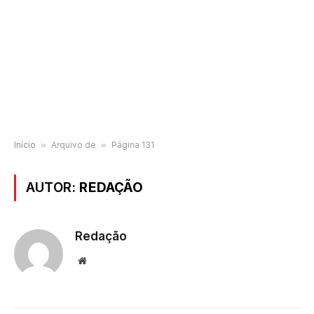
Início
»
Arquivo de
»
Página 131
AUTOR:
REDAÇÃO
Redação
Website