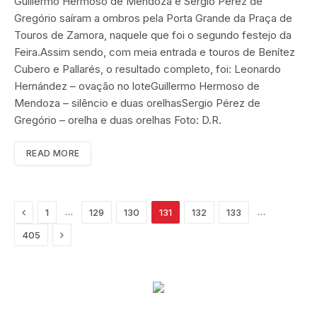
Guillermo Hermoso de Mendoza e Sergio Pérez de
Gregório saíram a ombros pela Porta Grande da Praça de
Touros de Zamora, naquele que foi o segundo festejo da
Feira.Assim sendo, com meia entrada e touros de Benítez
Cubero e Pallarés, o resultado completo, foi: Leonardo
Hernández – ovação no loteGuillermo Hermoso de
Mendoza – silêncio e duas orelhasSergio Pérez de
Gregório – orelha e duas orelhas Foto: D.R.
READ MORE
Previous
…
…
1
129
130
131
132
133
Next
405