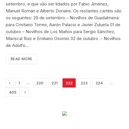
setembro, e que vão ser lidados por Fabio Jiménez,
Manuel Román e Alberto Donaire. Os restantes cartéis são
os seguintes: 29 de setembro – Novilhos de Guadalmena
para Cristiano Torres, Aarón Palacio e Javier Zulueta 01 de
outubro – Novilhos de Los Maños para Sergio Sánchez,
Mariscal Ruiz e Emiliano Osornio 02 de outubro .- Novilhos
de Adolfo…
READ MORE
Previous
…
…
1
220
221
222
223
224
Next
405