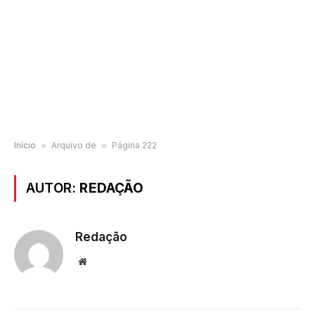
Início
»
Arquivo de
»
Página 222
AUTOR:
REDAÇÃO
Redação
Website