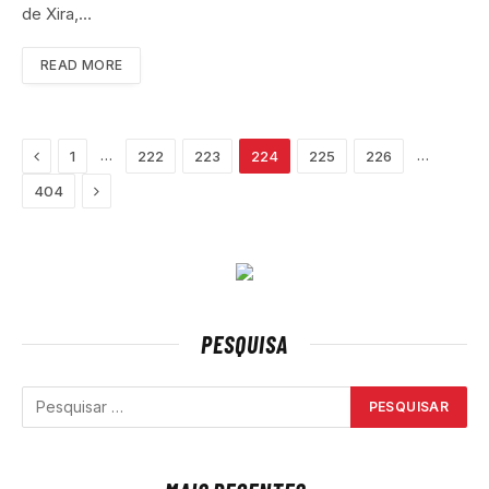
de Xira,…
READ MORE
Previous
…
…
1
222
223
224
225
226
Next
404
PESQUISA