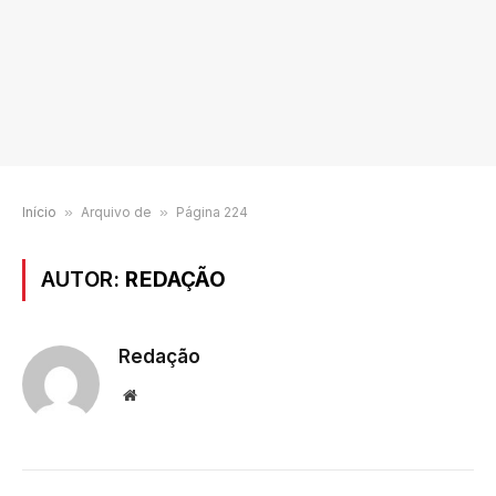
Início
»
Arquivo de
»
Página 224
AUTOR:
REDAÇÃO
Redação
Website