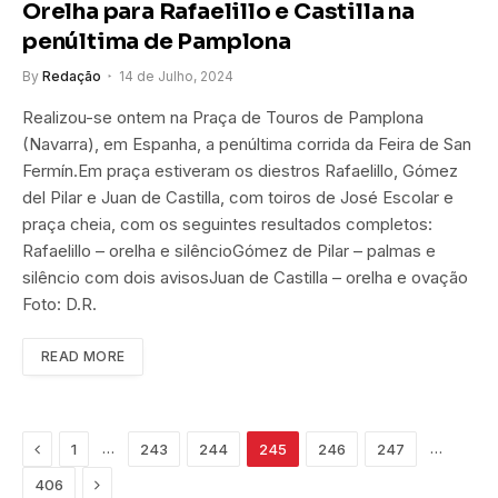
Orelha para Rafaelillo e Castilla na
penúltima de Pamplona
By
Redação
14 de Julho, 2024
Realizou-se ontem na Praça de Touros de Pamplona
(Navarra), em Espanha, a penúltima corrida da Feira de San
Fermín.Em praça estiveram os diestros Rafaelillo, Gómez
del Pilar e Juan de Castilla, com toiros de José Escolar e
praça cheia, com os seguintes resultados completos:
Rafaelillo – orelha e silêncioGómez de Pilar – palmas e
silêncio com dois avisosJuan de Castilla – orelha e ovação
Foto: D.R.
READ MORE
Previous
…
…
1
243
244
245
246
247
Next
406