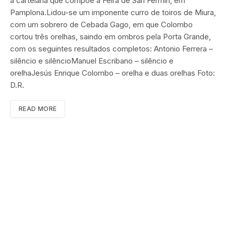
a cartelaria que compõe a Feira de San Fermín, em
Pamplona.Lidou-se um imponente curro de toiros de Miura,
com um sobrero de Cebada Gago, em que Colombo
cortou três orelhas, saindo em ombros pela Porta Grande,
com os seguintes resultados completos: Antonio Ferrera –
silêncio e silêncioManuel Escribano – silêncio e
orelhaJesús Enrique Colombo – orelha e duas orelhas Foto:
D.R.
READ MORE