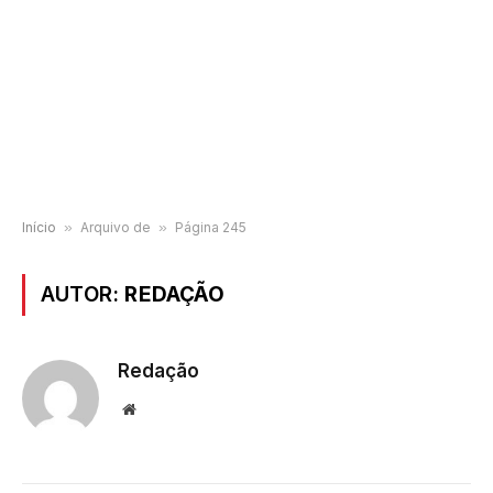
Início
»
Arquivo de
»
Página 245
AUTOR:
REDAÇÃO
Redação
Website