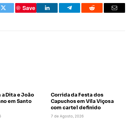
Save
k
Twitter
LinkedIn
Telegram
Reddit
Email
 Dita e João
Corrida da Festa dos
no em Santo
Capuchos em Vila Viçosa
com cartel definido
6
7 de Agosto, 2026