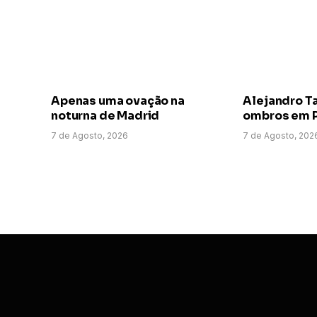
Apenas uma ovação na
Alejandro T
noturna de Madrid
ombros em P
7 de Agosto, 2026
7 de Agosto, 202