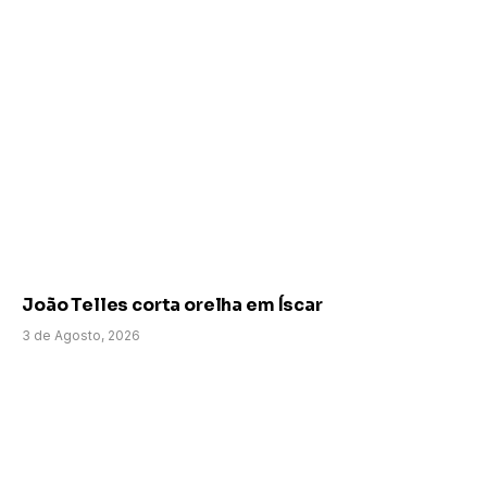
João Telles corta orelha em Íscar
3 de Agosto, 2026