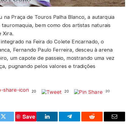
 na Praça de Touros Palha Blanco, a autarquia
a tauromaquia, bem como dos artistas naturais
 Xira.
integrado na Feira do Colete Encarnado, o
anca, Fernando Paulo Ferreira, desceu à arena
eiro, um capote de passeio, mostrando uma vez
nça, pugnando pelos valores e tradições
20
20
20
Save
k
Twitter
LinkedIn
Telegram
Reddit
Email