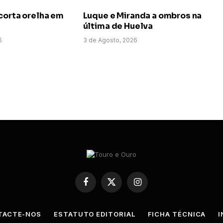
corta orelha em
Luque e Miranda a ombros na
última de Huelva
6
3 de Agosto, 2026
Facebook
X
Instagram
(Twitter)
TACTE-NOS
ESTATUTO EDITORIAL
FICHA TÉCNICA
I