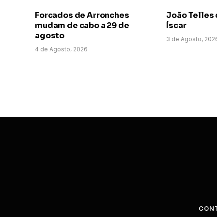
Forcados de Arronches
João Telles 
mudam de cabo a 29 de
Íscar
agosto
3 de Agosto, 202
4 de Agosto, 2026
CON