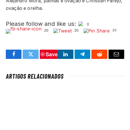
Alejandro Mora, palmas e ovação e Christian Parejo,
ovação e orelha.
Please follow and like us:
0
20
20
20
Save
Facebook
Twitter
LinkedIn
Telegram
Reddit
Email
ARTIGOS RELACIONADOS