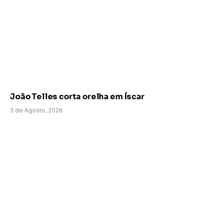
João Telles corta orelha em Íscar
3 de Agosto, 2026