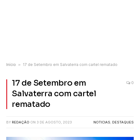
Início
»
17 de Setembro em Salvaterra com cartel rematado
17 de Setembro em
0
Salvaterra com cartel
rematado
BY
REDAÇÃO
ON
3 DE AGOSTO, 2023
NOTICIAS
,
DESTAQUES