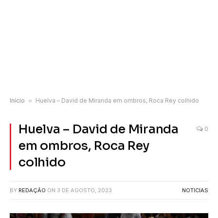
Início
»
Huelva – David de Miranda em ombros, Roca Rey colhido
Huelva – David de Miranda
0
em ombros, Roca Rey
colhido
BY
REDAÇÃO
ON
3 DE AGOSTO, 2023
NOTICIAS