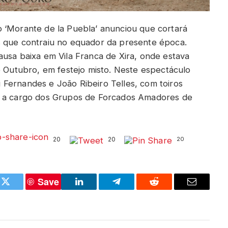
 ‘Morante de la Puebla’ anunciou que cortará
s que contraiu no equador da presente época.
ausa baixa em Vila Franca de Xira, onde estava
e Outubro, em festejo misto. Neste espectáculo
Fernandes e João Ribeiro Telles, com toiros
s a cargo dos Grupos de Forcados Amadores de
20
20
20
Save
k
Twitter
LinkedIn
Telegram
Reddit
Email