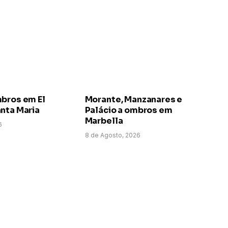
mbros em El
Morante, Manzanares e
nta Maria
Palácio a ombros em
Marbella
6
8 de Agosto, 2026