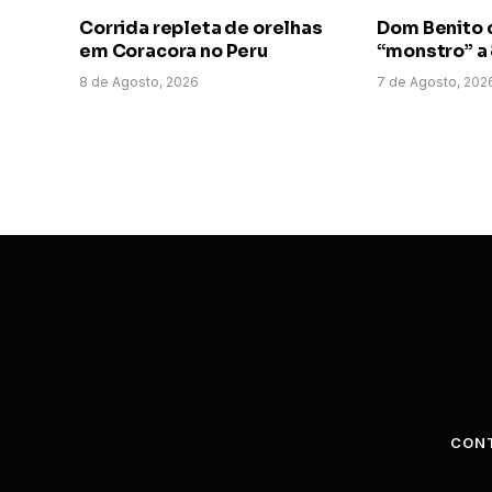
Corrida repleta de orelhas
Dom Benito 
em Coracora no Peru
“monstro” a
8 de Agosto, 2026
7 de Agosto, 202
CON