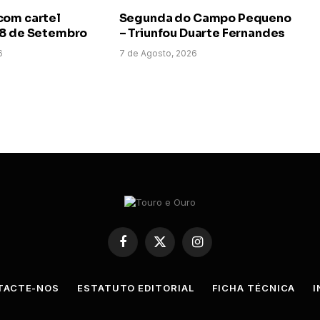
com cartel
Segunda do Campo Pequeno
 8 de Setembro
– Triunfou Duarte Fernandes
6
7 de Agosto, 2026
Facebook
X
Instagram
(Twitter)
TACTE-NOS
ESTATUTO EDITORIAL
FICHA TÉCNICA
I