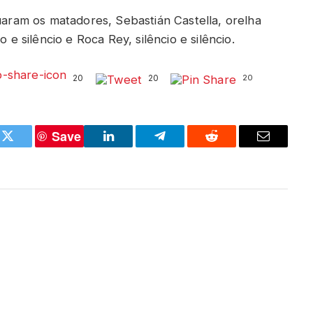
tuaram os matadores, Sebastián Castella, orelha
 e silêncio e Roca Rey, silêncio e silêncio.
20
20
20
Save
k
Twitter
LinkedIn
Telegram
Reddit
Email