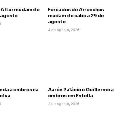
 Alter mudam de
Forcados de Arronches
e agosto
mudam de cabo a 29 de
agosto
6
4 de Agosto, 2026
anda a ombros na
Aarón Palácio e Guillermo a
uelva
ombros em Estella
6
3 de Agosto, 2026