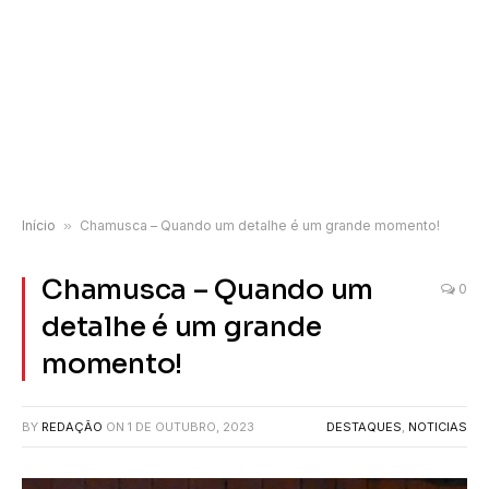
Início
»
Chamusca – Quando um detalhe é um grande momento!
Chamusca – Quando um
0
detalhe é um grande
momento!
BY
REDAÇÃO
ON
1 DE OUTUBRO, 2023
DESTAQUES
,
NOTICIAS