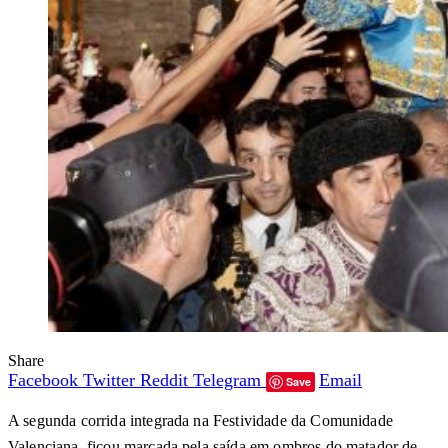
Share
Facebook
Twitter
Reddit
Telegram
Email
Save
A segunda corrida integrada na Festividade da Comunidade
Valenciana, ficou marcada pela saída em ombros do matador de