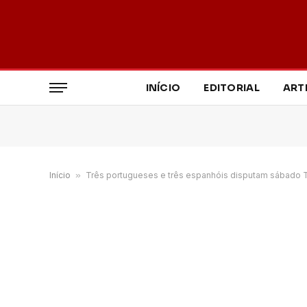
INÍCIO
EDITORIAL
ART
Início
»
Três portugueses e três espanhóis disputam sábado T