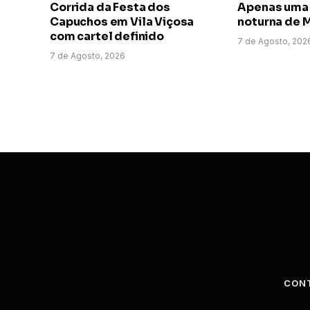
Corrida da Festa dos
Apenas uma 
Capuchos em Vila Viçosa
noturna de 
com cartel definido
7 de Agosto, 202
7 de Agosto, 2026
CON