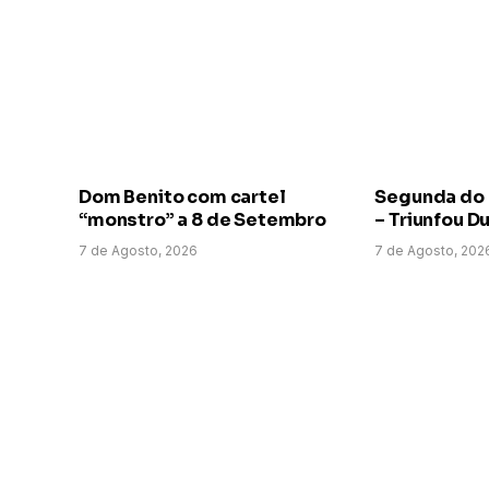
Dom Benito com cartel
Segunda do
“monstro” a 8 de Setembro
– Triunfou D
7 de Agosto, 2026
7 de Agosto, 202