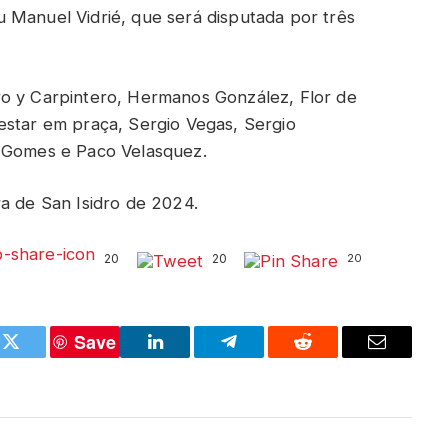
 Manuel Vidrié, que será disputada por três
ro y Carpintero, Hermanos González, Flor de
estar em praça, Sergio Vegas, Sergio
d Gomes e Paco Velasquez.
ra de San Isidro de 2024.
20
20
20
Save
k
Twitter
LinkedIn
Telegram
Reddit
Email