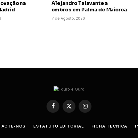
ovação na
Alejandro Talavante a
Madrid
ombros em Palma de Maiorca
6
7 de Agosto, 2026
Facebook
X
Instagram
(Twitter)
TACTE-NOS
ESTATUTO EDITORIAL
FICHA TÉCNICA
I