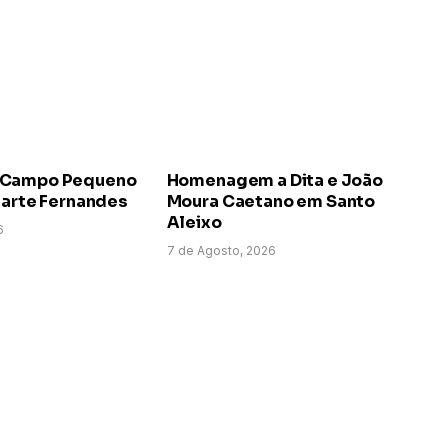
 Campo Pequeno
Homenagem a Dita e João
uarte Fernandes
Moura Caetano em Santo
Aleixo
6
7 de Agosto, 2026