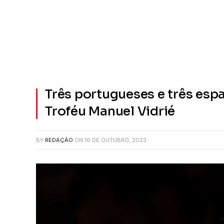
Três portugueses e três es
Troféu Manuel Vidrié
BY
REDAÇÃO
ON
16 DE OUTUBRO, 2023