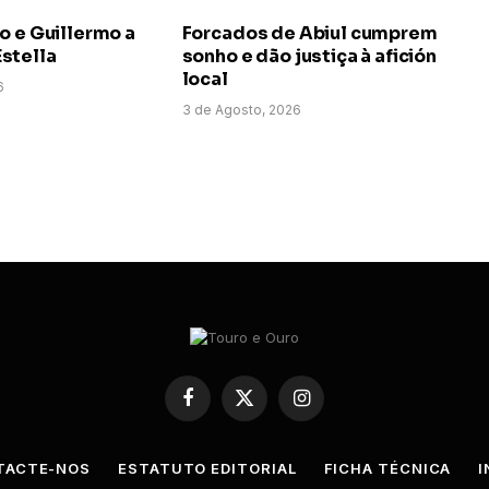
o e Guillermo a
Forcados de Abiul cumprem
stella
sonho e dão justiça à afición
local
6
3 de Agosto, 2026
Facebook
X
Instagram
(Twitter)
TACTE-NOS
ESTATUTO EDITORIAL
FICHA TÉCNICA
I