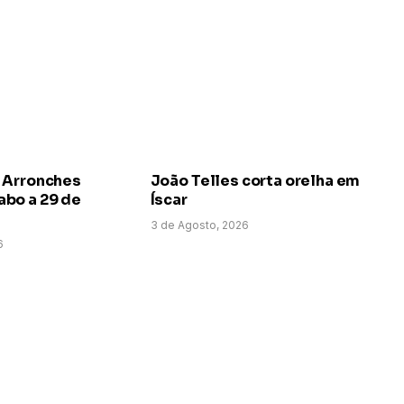
 Arronches
João Telles corta orelha em
bo a 29 de
Íscar
3 de Agosto, 2026
6