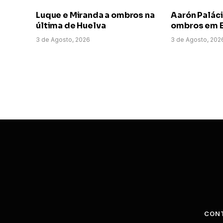
Luque e Miranda a ombros na
Aarón Paláci
última de Huelva
ombros em E
3 de Agosto, 2026
3 de Agosto, 202
CON