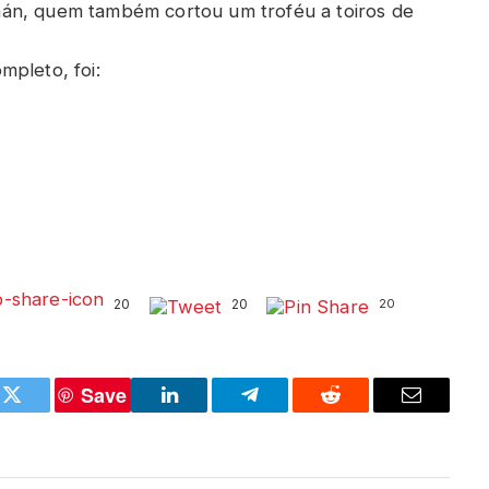
án, quem também cortou um troféu a toiros de
mpleto, foi:
20
20
20
Save
k
Twitter
LinkedIn
Telegram
Reddit
Email