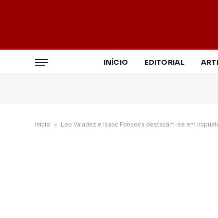
INÍCIO
EDITORIAL
ART
Início
»
Leo Valadez e Isaac Fonseca destacam-se em Irapuat