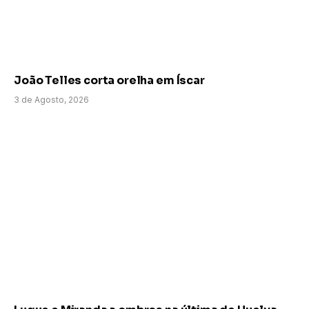
João Telles corta orelha em Íscar
3 de Agosto, 2026