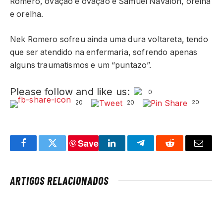
Romero, ovação e ovação e Samuel Navalón, orelha
e orelha.
Nek Romero sofreu ainda uma dura voltareta, tendo
que ser atendido na enfermaria, sofrendo apenas
alguns traumatismos e um “puntazo”.
Please follow and like us:
0
20
20
20
Save
Facebook
Twitter
LinkedIn
Telegram
Reddit
Email
ARTIGOS RELACIONADOS