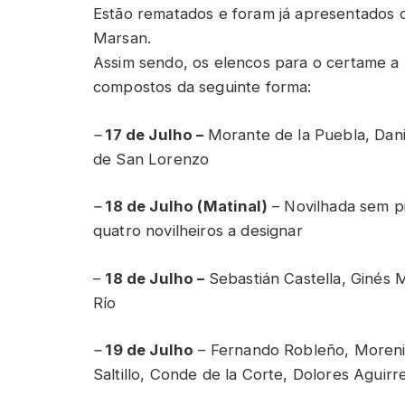
Estão rematados e foram já apresentados o
Marsan.
Assim sendo, os elencos para o certame a r
compostos da seguinte forma:
–
17 de Julho –
Morante de la Puebla, Dan
de San Lorenzo
–
18 de Julho (Matinal)
– Novilhada sem p
quatro novilheiros a designar
–
18 de Julho –
Sebastián Castella, Ginés 
Río
–
19 de Julho
– Fernando Robleño, Moreni
Saltillo, Conde de la Corte, Dolores Aguir