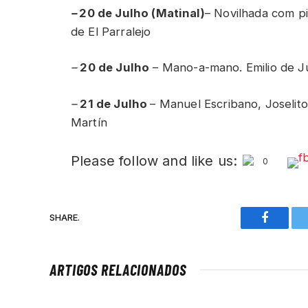
–
20 de Julho (Matinal)
– Novilhada com p
de El Parralejo
–
20 de Julho
– Mano-a-mano. Emilio de J
–
21 de Julho
– Manuel Escribano, Joselit
Martín
Please follow and like us:
0
SHARE.
Faceboo
ARTIGOS RELACIONADOS