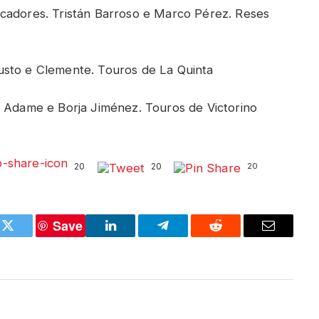
icadores. Tristán Barroso e Marco Pérez. Reses
usto e Clemente. Touros de La Quinta
o Adame e Borja Jiménez. Touros de Victorino
20
20
20
Save
k
Twitter
LinkedIn
Telegram
Reddit
Email