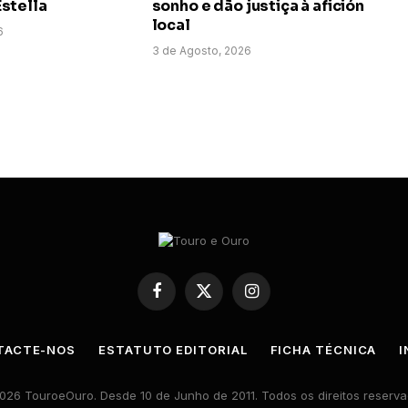
stella
sonho e dão justiça à afición
local
6
3 de Agosto, 2026
Facebook
X
Instagram
(Twitter)
TACTE-NOS
ESTATUTO EDITORIAL
FICHA TÉCNICA
I
026 TouroeOuro. Desde 10 de Junho de 2011. Todos os direitos reserva