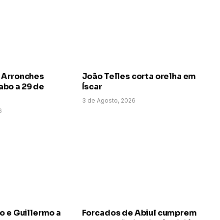
 Arronches
João Telles corta orelha em
bo a 29 de
Íscar
3 de Agosto, 2026
6
o e Guillermo a
Forcados de Abiul cumprem