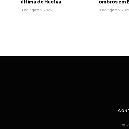
última de Huelva
ombros em E
3 de Agosto, 2026
3 de Agosto, 202
CON
© 2