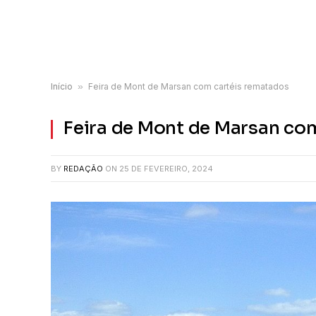
Início
»
Feira de Mont de Marsan com cartéis rematados
Feira de Mont de Marsan co
BY
REDAÇÃO
ON
25 DE FEVEREIRO, 2024