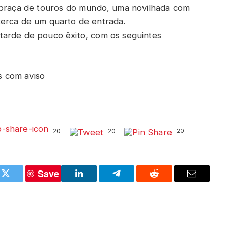
e praça de touros do mundo, uma novilhada com
cerca de um quarto de entrada.
tarde de pouco êxito, com os seguintes
os com aviso
20
20
20
Save
k
Twitter
LinkedIn
Telegram
Reddit
Email