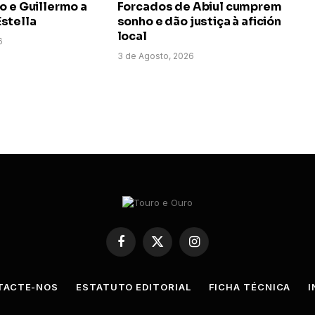
o e Guillermo a
Forcados de Abiul cumprem
stella
sonho e dão justiça à afición
local
6
3 de Agosto, 2026
Facebook
X
Instagram
(Twitter)
TACTE-NOS
ESTATUTO EDITORIAL
FICHA TÉCNICA
I