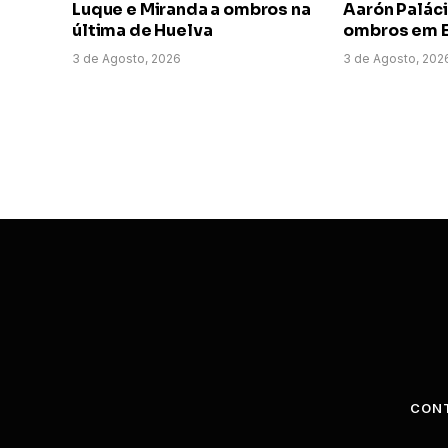
Luque e Miranda a ombros na
Aarón Paláci
última de Huelva
ombros em E
3 de Agosto, 2026
3 de Agosto, 202
CON