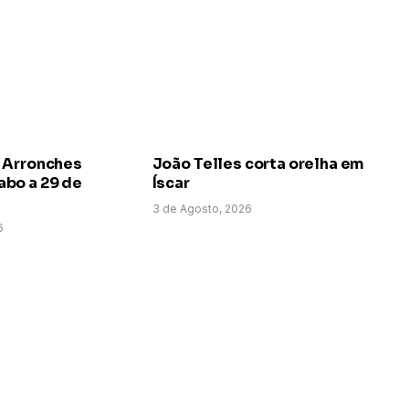
 Arronches
João Telles corta orelha em
bo a 29 de
Íscar
3 de Agosto, 2026
6