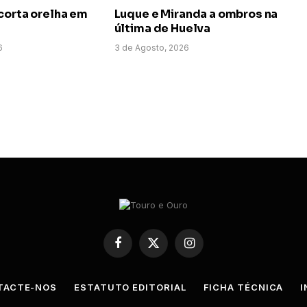
corta orelha em
Luque e Miranda a ombros na
última de Huelva
6
3 de Agosto, 2026
Facebook
X
Instagram
(Twitter)
TACTE-NOS
ESTATUTO EDITORIAL
FICHA TÉCNICA
I