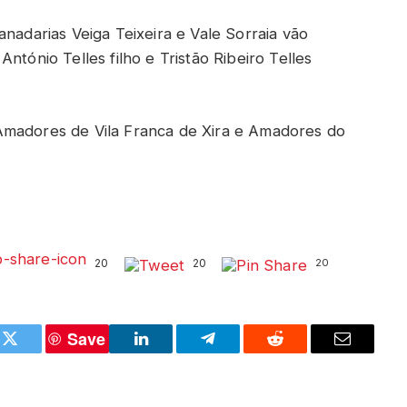
anadarias Veiga Teixeira e Vale Sorraia vão
ntónio Telles filho e Tristão Ribeiro Telles
Amadores de Vila Franca de Xira e Amadores do
20
20
20
Save
k
Twitter
LinkedIn
Telegram
Reddit
Email