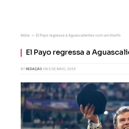
Início
»
El Payo regressa a Aguascalientes com um triunfo
El Payo regressa a Aguascal
BY
REDAÇÃO
ON
5 DE MAIO, 2024