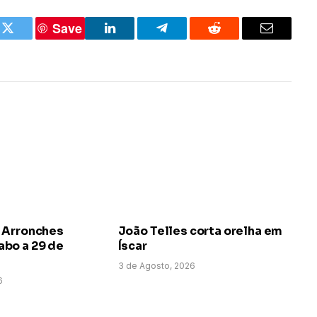
Save
k
Twitter
LinkedIn
Telegram
Reddit
Email
 Arronches
João Telles corta orelha em
bo a 29 de
Íscar
3 de Agosto, 2026
6