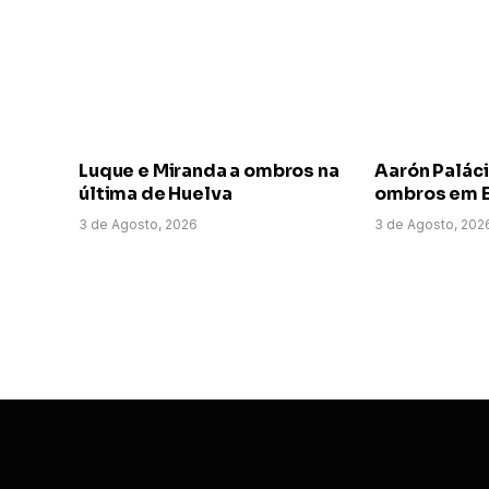
Luque e Miranda a ombros na
Aarón Paláci
última de Huelva
ombros em E
3 de Agosto, 2026
3 de Agosto, 202