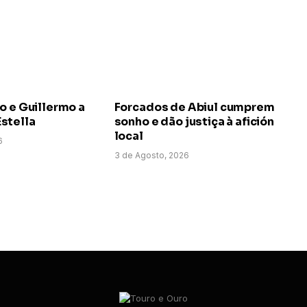
o e Guillermo a
Forcados de Abiul cumprem
stella
sonho e dão justiça à afición
local
6
3 de Agosto, 2026