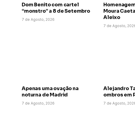
Dom Benito com cartel
Homenagem a
“monstro” a 8 de Setembro
Moura Caeta
Aleixo
7 de Agosto, 2026
7 de Agosto, 202
Apenas uma ovação na
Alejandro T
noturna de Madrid
ombros em P
7 de Agosto, 2026
7 de Agosto, 202