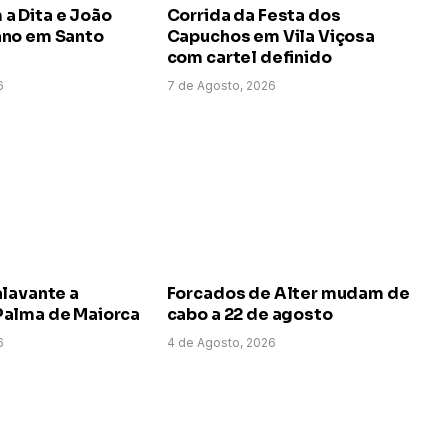
 Dita e João
Corrida da Festa dos
no em Santo
Capuchos em Vila Viçosa
com cartel definido
6
7 de Agosto, 2026
alavante a
Forcados de Alter mudam de
alma de Maiorca
cabo a 22 de agosto
6
4 de Agosto, 2026