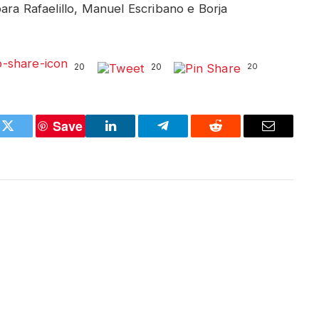
ara Rafaelillo, Manuel Escribano e Borja
20
20
20
Save
k
Twitter
LinkedIn
Telegram
Reddit
Email