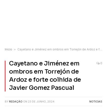
Início
»
Cayetano e Jiménez em ombros em Torrejón de Ardoz e forte colhida de Javier Gomez Pascual
Cayetano e Jiménez em
0
ombros em Torrejón de
Ardoz e forte colhida de
Javier Gomez Pascual
BY
REDAÇÃO
ON
23 DE JUNHO, 2024
NOTICIAS