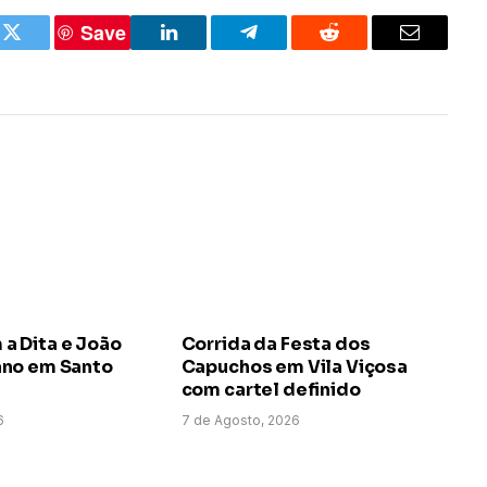
Save
k
Twitter
LinkedIn
Telegram
Reddit
Email
 Dita e João
Corrida da Festa dos
no em Santo
Capuchos em Vila Viçosa
com cartel definido
6
7 de Agosto, 2026