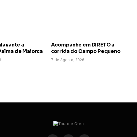
alavante a
Acompanhe em DIRETO a
alma de Maiorca
corrida do Campo Pequeno
6
7 de Agosto, 2026