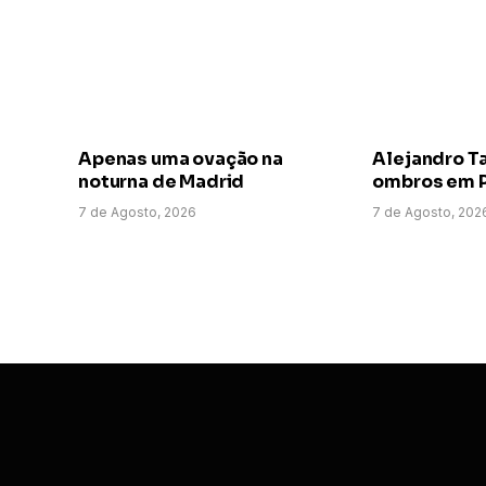
Apenas uma ovação na
Alejandro T
noturna de Madrid
ombros em P
7 de Agosto, 2026
7 de Agosto, 202