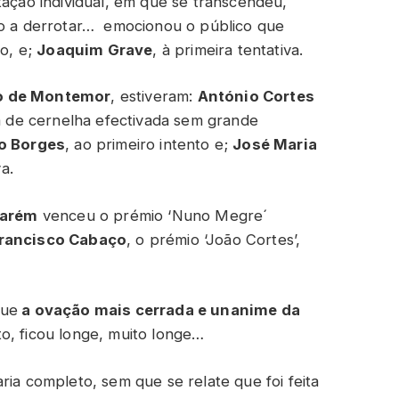
tação individual, em que se transcendeu,
ro a derrotar… emocionou o público que
do, e;
Joaquim Grave
, à primeira tentativa.
o de Montemor
, estiveram:
António Cortes
 de cernelha efectivada sem grande
o Borges
, ao primeiro intento e;
José Maria
a.
tarém
venceu o prémio ‘Nuno Megre´
rancisco Cabaço
, o prémio ‘João Cortes’,
que
a ovação mais cerrada e unanime da
o, ficou longe, muito longe…
ria completo, sem que se relate que foi feita