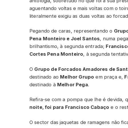
antologia, sobretudo no que foi a sua pres
aguentando voltas e mais voltas com o toi
literalmente exigiu as duas voltas ao forca
Pegando de caras, representando o
Grup
Pena Monteiro e Joel Santos
, numa pega
brilhantismo, à segunda entrada;
Francisc
Cortes Pena Monteiro
, à segunda tentativ
O
Grupo de Forcados Amadores de San
destinado ao
Melhor Grupo
em praça e,
F
destinado à
Melhor Pega
.
Refira-se com a pompa que lhe é devida, 
noite, foi para Francisco Cabaço
e o rest
O sector das jaquetas de ramagens não fica