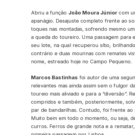
Abriu a função
João Moura Júnior
com um
apanágio. Desajuste completo frente ao s
toques nas montadas, sofrendo mesmo um 
a queda do toureiro. Uma passagem para 
seu lote, na qual recuperou sítio, brilhand
contrário e duas mourinas com remates vis
nome, estreado hoje no Campo Pequeno.
Marcos Bastinhas
foi autor de uma segun
relevantes mas ainda assim sem o fulgor da
toureio mais aliviado e para a “diversão”.
compridos e também, posteriormente, sol
par de bandarilhas. Contudo, foi frente ao p
Muito bem em todo o momento, ou seja, de
curros. Ferros de grande nota e a rematar,
primeira passagem por Lisboa.