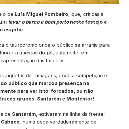
re o de
Luís Miguel Pombeiro
, que, críticas à
uiu
levar o barco a bom porto
neste festejo e
m esgotar
.
a o tauródromo onde o público se arranja para
melhorar a questão do pó, esta noite, em
a apresentação das farpelas.
s jaquetas de ramagens, onde a competição é
 do público que marcou presença na
amente para ver isto: forcados, ou não
cónicos grupos. Santarém e Montemor!
, a de
Santarém
, estiveram na linha da frente
:
o Cabaço
, numa pega verdadeiramente de