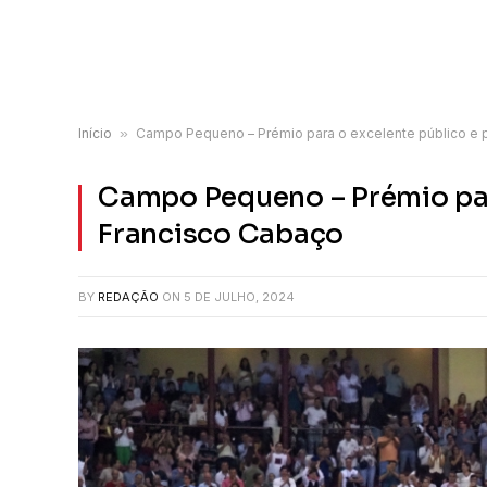
Início
»
Campo Pequeno – Prémio para o excelente público e 
Campo Pequeno – Prémio par
Francisco Cabaço
BY
REDAÇÃO
ON
5 DE JULHO, 2024