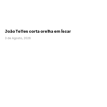
João Telles corta orelha em Íscar
3 de Agosto, 2026