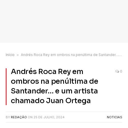
Início
»
Andrés Roca Rey em ombros na penúltima de Santander… e um artista chamado Juan Ortega
Andrés Roca Rey em
0
ombros na penúltima de
Santander… e um artista
chamado Juan Ortega
BY
REDAÇÃO
ON
25 DE JULHO, 2024
NOTICIAS