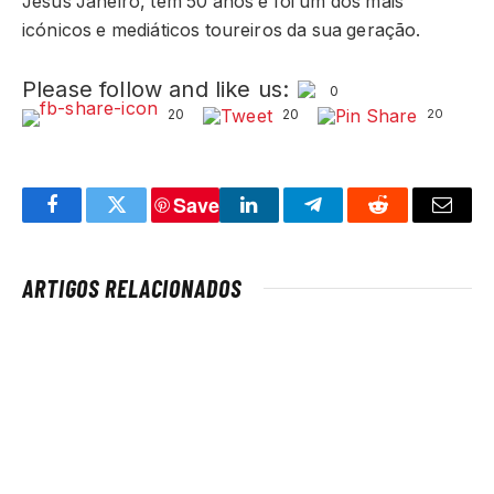
Jesús Janeiro, tem 50 anos e foi um dos mais
icónicos e mediáticos toureiros da sua geração.
Please follow and like us:
0
20
20
20
Save
Facebook
Twitter
LinkedIn
Telegram
Reddit
Email
ARTIGOS RELACIONADOS