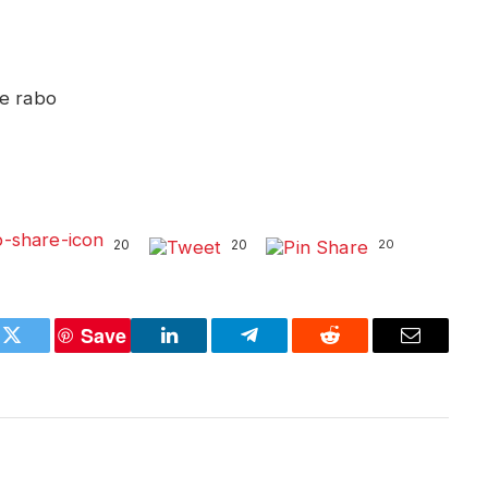
 e rabo
20
20
20
Save
k
Twitter
LinkedIn
Telegram
Reddit
Email