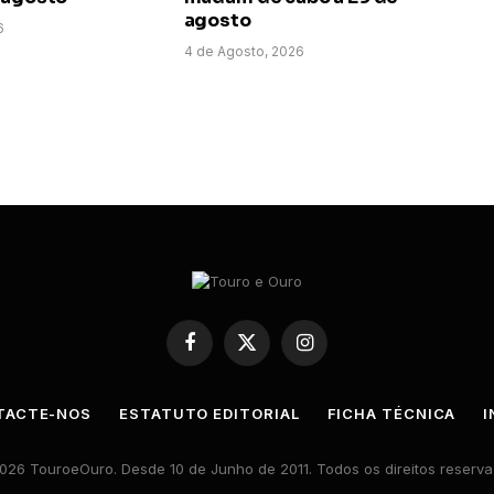
agosto
6
4 de Agosto, 2026
Facebook
X
Instagram
(Twitter)
TACTE-NOS
ESTATUTO EDITORIAL
FICHA TÉCNICA
I
026 TouroeOuro. Desde 10 de Junho de 2011. Todos os direitos reserva