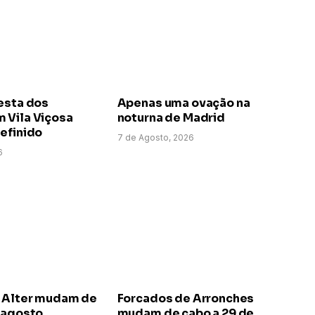
esta dos
Apenas uma ovação na
 Vila Viçosa
noturna de Madrid
efinido
7 de Agosto, 2026
6
 Alter mudam de
Forcados de Arronches
e agosto
mudam de cabo a 29 de