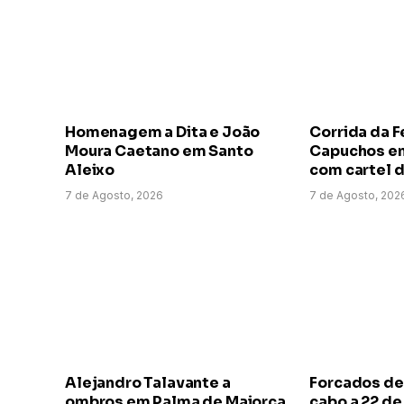
Homenagem a Dita e João
Corrida da F
Moura Caetano em Santo
Capuchos em
Aleixo
com cartel d
7 de Agosto, 2026
7 de Agosto, 202
Alejandro Talavante a
Forcados de
ombros em Palma de Maiorca
cabo a 22 d