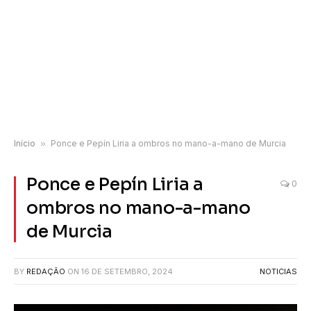
Início
»
Ponce e Pepín Liria a ombros no mano-a-mano de Murcia
Ponce e Pepín Liria a
0
ombros no mano-a-mano
de Murcia
BY
REDAÇÃO
ON
16 DE SETEMBRO, 2024
NOTICIAS