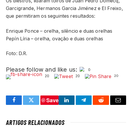
Os diestros, lidaram toiros de Juan Pedro Domecq,
Garcigrande, Hermanos Garcia Jiménez e El Freixo,
que permitiram os seguintes resultados:
Enrique Ponce – orelha, silêncio e duas orelhas
Pepín Líria – orelha, ovação e duas orelhas
Foto: D.R.
Please follow and like us:
0
20
20
20
Save
Facebook
Twitter
LinkedIn
Telegram
Reddit
Email
ARTIGOS RELACIONADOS