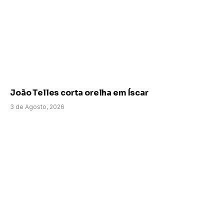
João Telles corta orelha em Íscar
3 de Agosto, 2026