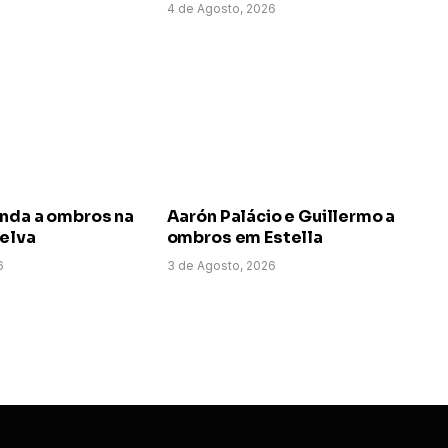
4 de Agosto, 2026
anda a ombros na
Aarón Palácio e Guillermo a
uelva
ombros em Estella
6
3 de Agosto, 2026