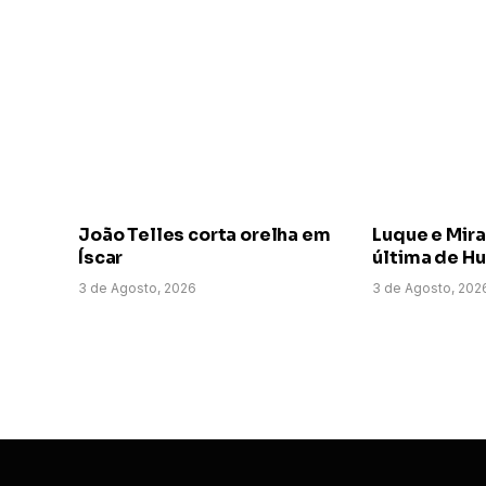
João Telles corta orelha em
Luque e Mir
Íscar
última de H
3 de Agosto, 2026
3 de Agosto, 202