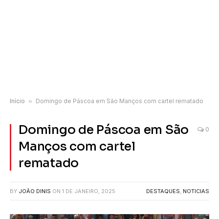
Início
»
Domingo de Páscoa em São Manços com cartel rematado
Domingo de Páscoa em São
0
Manços com cartel
rematado
BY
JOÃO DINIS
ON
1 DE JANEIRO, 2025
DESTAQUES
,
NOTICIAS