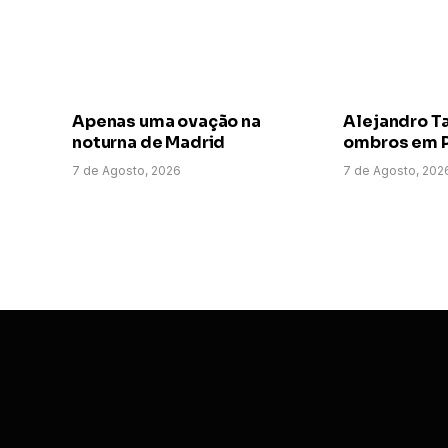
Apenas uma ovação na
Alejandro T
noturna de Madrid
ombros em P
7 de Agosto, 2026
7 de Agosto, 202