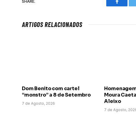
SHARE.
Faceboo
ARTIGOS RELACIONADOS
Dom Benito com cartel
Homenagem a
“monstro” a 8 de Setembro
Moura Caeta
Aleixo
7 de Agosto, 2026
7 de Agosto, 202