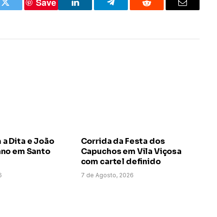
Save
k
Twitter
LinkedIn
Telegram
Reddit
Email
 Dita e João
Corrida da Festa dos
no em Santo
Capuchos em Vila Viçosa
com cartel definido
6
7 de Agosto, 2026