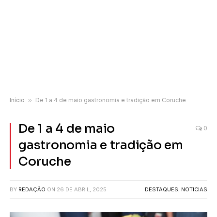
Início
»
De 1 a 4 de maio gastronomia e tradição em Coruche
De 1 a 4 de maio
0
gastronomia e tradição em
Coruche
BY
REDAÇÃO
ON
26 DE ABRIL, 2025
DESTAQUES
,
NOTICIAS