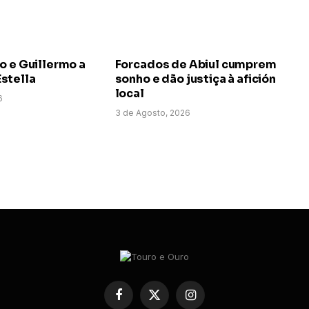
o e Guillermo a
Forcados de Abiul cumprem
stella
sonho e dão justiça à afición
local
6
3 de Agosto, 2026
Facebook
X
Instagram