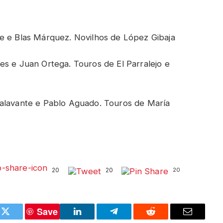
e e Blas Márquez. Novilhos de López Gibaja
es e Juan Ortega. Touros de El Parralejo e
Talavante e Pablo Aguado. Touros de María
20
20
20
Save
k
Twitter
LinkedIn
Telegram
Reddit
Email