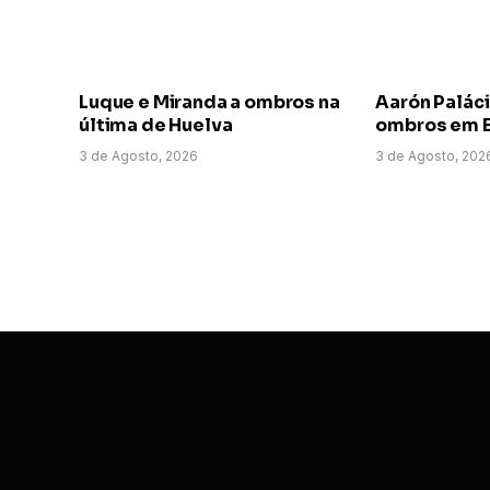
Luque e Miranda a ombros na
Aarón Paláci
última de Huelva
ombros em E
3 de Agosto, 2026
3 de Agosto, 202