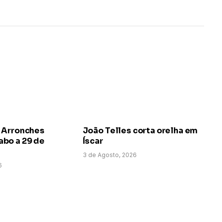
 Arronches
João Telles corta orelha em
bo a 29 de
Íscar
3 de Agosto, 2026
6