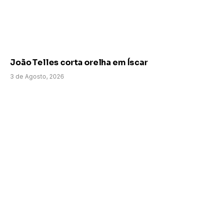
João Telles corta orelha em Íscar
3 de Agosto, 2026