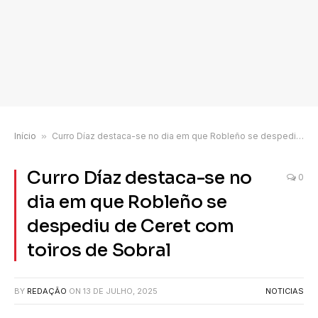
Início
»
Curro Díaz destaca-se no dia em que Robleño se despediu de Ceret com toiros de Sobral
Curro Díaz destaca-se no
0
dia em que Robleño se
despediu de Ceret com
toiros de Sobral
BY
REDAÇÃO
ON
13 DE JULHO, 2025
NOTICIAS