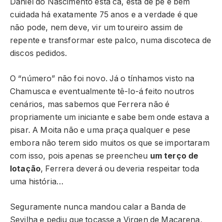
Daniel do Nascimento está cá, está de pé e bem
cuidada há exatamente 75 anos e a verdade é que
não pode, nem deve, vir um toureiro assim de
repente e transformar este palco, numa discoteca de
discos pedidos.
O “número” não foi novo. Já o tínhamos visto na
Chamusca e eventualmente tê-lo-á feito noutros
cenários, mas sabemos que Ferrera não é
propriamente um iniciante e sabe bem onde estava a
pisar. A Moita não e uma praça qualquer e pese
embora não terem sido muitos os que se importaram
com isso, pois apenas se preencheu
um terço de
lotação
, Ferrera deverá ou deveria respeitar toda
uma história…
Seguramente nunca mandou calar a Banda de
Sevilha e pediu que tocasse a Virgen de Macarena,