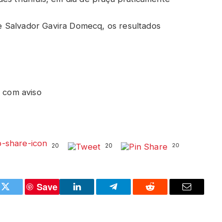
 Salvador Gavira Domecq, os resultados
o com aviso
20
20
20
Save
k
Twitter
LinkedIn
Telegram
Reddit
Email