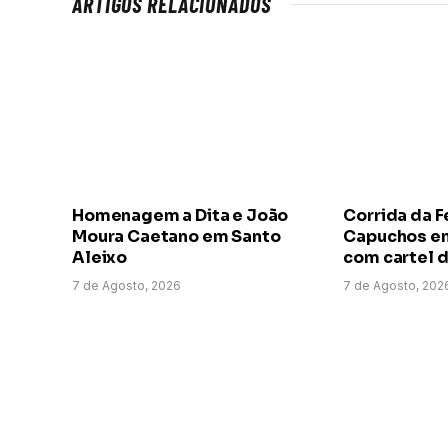
ARTIGOS RELACIONADOS
Homenagem a Dita e João
Corrida da F
Moura Caetano em Santo
Capuchos em
Aleixo
com cartel d
7 de Agosto, 2026
7 de Agosto, 202