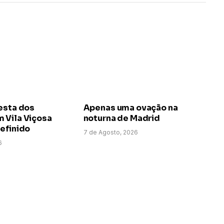
esta dos
Apenas uma ovação na
 Vila Viçosa
noturna de Madrid
efinido
7 de Agosto, 2026
6