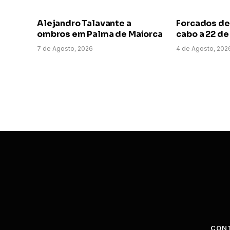
Alejandro Talavante a
Forcados de
ombros em Palma de Maiorca
cabo a 22 d
7 de Agosto, 2026
4 de Agosto, 202
CON