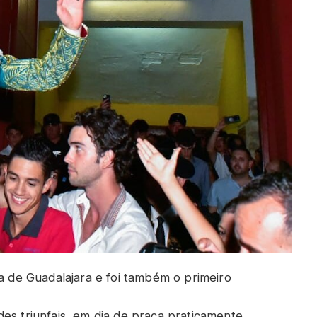
na de Guadalajara e foi também o primeiro
es triunfais, em dia de praça praticamente