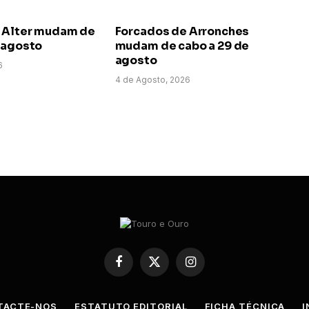
 Alter mudam de
Forcados de Arronches
e agosto
mudam de cabo a 29 de
agosto
6
4 de Agosto, 2026
Facebook
X
Instagram
(Twitter)
TACTE-NOS
ESTATUTO EDITORIAL
FICHA TÉCNICA
I