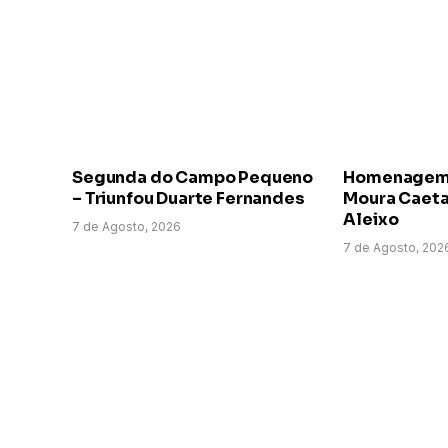
Segunda do Campo Pequeno
Homenagem a
– Triunfou Duarte Fernandes
Moura Caeta
Aleixo
7 de Agosto, 2026
7 de Agosto, 202