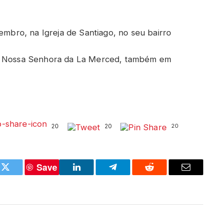
vembro, na Igreja de Santiago, no seu bairro
io Nossa Senhora da La Merced, também em
20
20
20
Save
k
Twitter
LinkedIn
Telegram
Reddit
Email