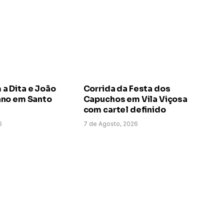
 Dita e João
Corrida da Festa dos
no em Santo
Capuchos em Vila Viçosa
com cartel definido
6
7 de Agosto, 2026