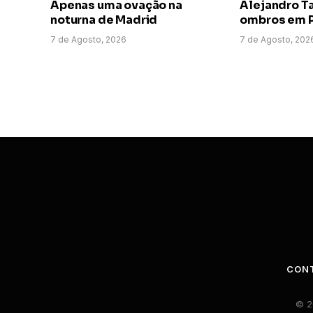
Apenas uma ovação na
Alejandro T
noturna de Madrid
ombros em P
7 de Agosto, 2026
7 de Agosto, 202
CON
© 2