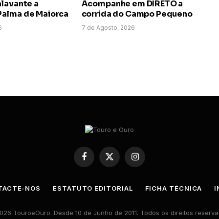
alavante a
Acompanhe em DIRETO a
alma de Maiorca
corrida do Campo Pequeno
6
7 de Agosto, 2026
Facebook
X
Instagram
(Twitter)
TACTE-NOS
ESTATUTO EDITORIAL
FICHA TÉCNICA
I
026 TouroeOuro. Desde 10 de Junho de 2011. Todos os direitos reserva