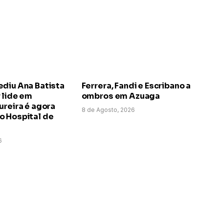
ediu Ana Batista
Ferrera, Fandi e Escribano a
 lide em
ombros em Azuaga
ureira é agora
8 de Agosto, 2026
o Hospital de
6