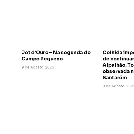
Jet d’Ouro – Na segunda do
Colhida imp
Campo Pequeno
de continuar
Alpalhão. To
9 de Agosto, 2026
observada n
Santarém
9 de Agosto, 202