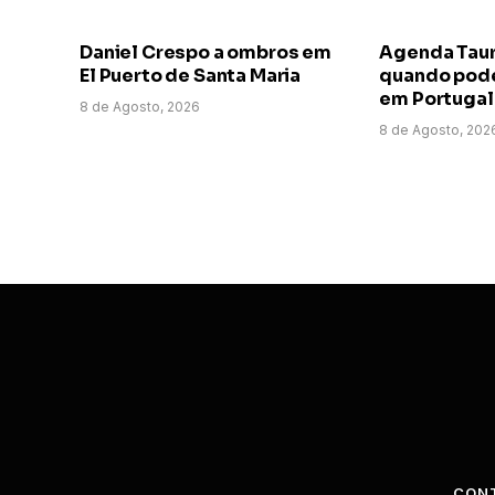
Daniel Crespo a ombros em
Agenda Taur
El Puerto de Santa Maria
quando pode 
em Portugal
8 de Agosto, 2026
8 de Agosto, 202
CON