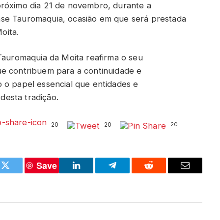
próximo dia 21 de novembro, durante a
se Tauromaquia, ocasião em que será prestada
oita.
 Tauromaquia da Moita reafirma o seu
ue contribuem para a continuidade e
 o papel essencial que entidades e
esta tradição.
20
20
20
Save
k
Twitter
LinkedIn
Telegram
Reddit
Email