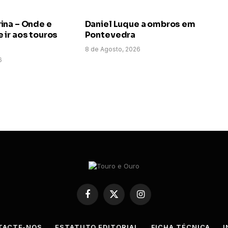
ina – Onde e
Daniel Luque a ombros em
ir aos touros
Pontevedra
8 de Agosto, 2026
6
Facebook
X
Instagram
(Twitter)
TACTE-NOS
ESTATUTO EDITORIAL
FICHA TÉCNICA
I