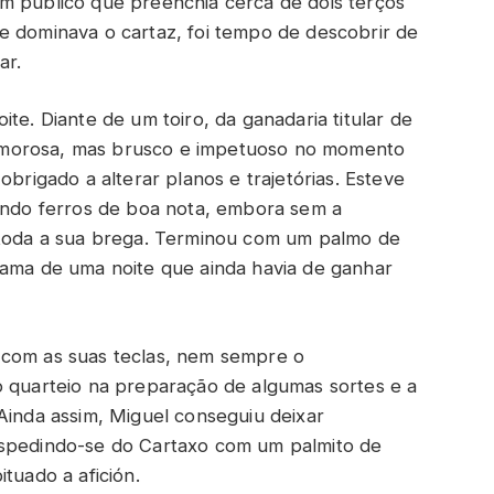
m público que preenchia cerca de dois terços
e dominava o cartaz, foi tempo de descobrir de
ar.
ite. Diante de um toiro, da ganadaria titular de
imorosa, mas brusco e impetuoso no momento
obrigado a alterar planos e trajetórias. Esteve
xando ferros de boa nota, embora sem a
r toda a sua brega. Terminou com um palmo de
hama de uma noite que ainda havia de ganhar
 com as suas teclas, nem sempre o
o quarteio na preparação de algumas sortes e a
Ainda assim, Miguel conseguiu deixar
espedindo-se do Cartaxo com um palmito de
tuado a afición.