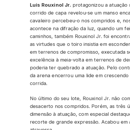
Luís Rouxinol Jr.
protagonizou a atuação 
corrido de capa revelou-se um manso enca
cavaleiro percebeu-o nos compridos e, nos
acontece na difração da luz, quando um f
caminhos, também Rouxinol Jr. foi encontr
as virtudes que o toiro insistia em escond
em terrenos de compromisso, executada s
excelência à meia-volta em terrenos de d
poderia ter quebrado a atuação. Pelo contr
da arena encerrou uma lide em crescendo
corrida.
No último do seu lote, Rouxinol Jr. não c
desacerto nos compridos. Porém, as três ú
dimensão à atuação, com especial destaqu
recorte de grande expressão. Acabou em 
atravessa.