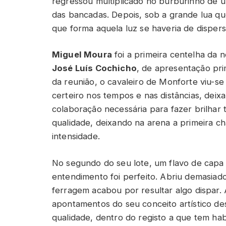
regressou multiplicado no burburinho de u
das bancadas. Depois, sob a grande lua qu
que forma aquela luz se haveria de dispers
Miguel Moura
foi a primeira centelha da no
José Luís Cochicho
, de apresentação pr
da reunião, o cavaleiro de Monforte viu-se 
certeiro nos tempos e nas distâncias, dei
colaboração necessária para fazer brilha
qualidade, deixando na arena a primeira c
intensidade.
No segundo do seu lote, um flavo de capa
entendimento foi perfeito. Abriu demasiad
ferragem acabou por resultar algo dispar. 
apontamentos do seu conceito artístico d
qualidade, dentro do registo a que tem habi