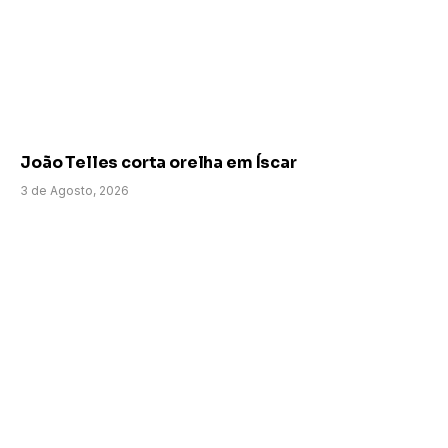
João Telles corta orelha em Íscar
3 de Agosto, 2026