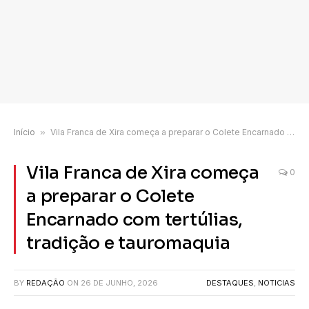
Início
»
Vila Franca de Xira começa a preparar o Colete Encarnado com tertúlias, tradição e tauromaquia
Vila Franca de Xira começa
0
a preparar o Colete
Encarnado com tertúlias,
tradição e tauromaquia
BY
REDAÇÃO
ON
26 DE JUNHO, 2026
DESTAQUES
,
NOTICIAS