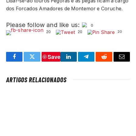
Lidar-se-ão touros Pégoras e as pegas ficam a cargo
dos Forcados Amadores de Montemor e Coruche.
Please follow and like us:
0
20
20
20
Save
Facebook
Twitter
LinkedIn
Telegram
Reddit
Email
ARTIGOS RELACIONADOS