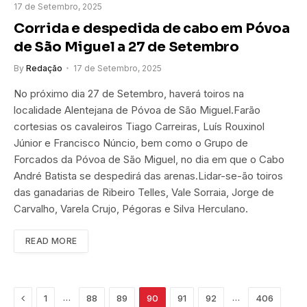
17 de Setembro, 2025
Corrida e despedida de cabo em Póvoa
de São Miguel a 27 de Setembro
By
Redação
17 de Setembro, 2025
No próximo dia 27 de Setembro, haverá toiros na
localidade Alentejana de Póvoa de São Miguel.Farão
cortesias os cavaleiros Tiago Carreiras, Luís Rouxinol
Júnior e Francisco Núncio, bem como o Grupo de
Forcados da Póvoa de São Miguel, no dia em que o Cabo
André Batista se despedirá das arenas.Lidar-se-ão toiros
das ganadarias de Ribeiro Telles, Vale Sorraia, Jorge de
Carvalho, Varela Crujo, Pégoras e Silva Herculano.
READ MORE
Previous
…
…
1
88
89
90
91
92
406