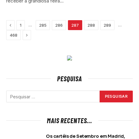
receber a grandiosa feira…
Previous
…
…
1
285
286
287
288
289
Next
468
PESQUISA
MAIS RECENTES...
Os cartéis de Setembro em Madrid,